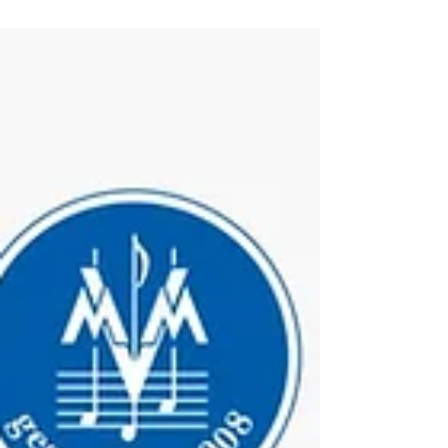
Vorsitzenden Christiane Dirr und Bastian
Prescher die organisatorische Leitung hatten.
Und es war das erste Konzert unter der Leitung
unseres neuen Dirigenten Mathias Broghammer.
Zu Beginn des Konzerts wurde der
Dirigentenstab von Hans Pfitzenmaier, der
unsere Stammkapelle bei unserem letztjährigen
Konzert geleitet hatte, an Mathias Broghammer
bei de