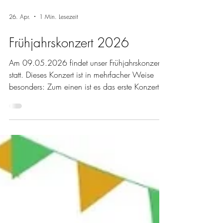
26. Apr.
1 Min. Lesezeit
Frühjahrskonzert 2026
Am 09.05.2026 findet unser Frühjahrskonzert
statt. Dieses Konzert ist in mehrfacher Weise
besonders: Zum einen ist es das erste Konzert
unter Leitung unseres neuen Dirigenten Mathias
Broghammer. Sein Stil und seine Probenarbeit
sind natürlich anders, was auch für uns
Bläserinnen und Bläser ein Novum ist. Unser
letztes Frühjahrskonzert war unser Doppelkonzert
mit dem CVJM Posaunenchor Magstadt unter
der Leitung unseres Vizedirigenten Hans