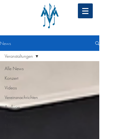
News
Veranstaltungen
Alle News
Konzert
Videos
Vereinsnachrichten
Ausflüge
Probentermine
Bilder
Jugendkapelle