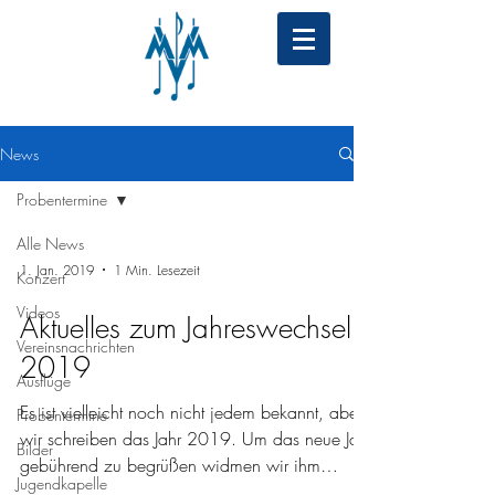
News
Probentermine
Alle News
1. Jan. 2019
1 Min. Lesezeit
Konzert
Videos
Aktuelles zum Jahreswechsel
Vereinsnachrichten
2019
Ausflüge
Es ist vielleicht noch nicht jedem bekannt, aber
Probentermine
wir schreiben das Jahr 2019. Um das neue Jahr
Bilder
gebührend zu begrüßen widmen wir ihm
Jugendkapelle
einen...