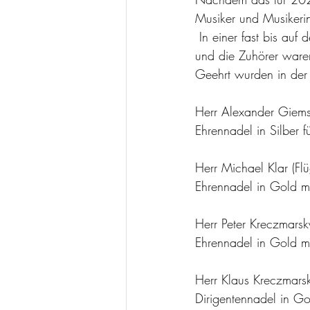
Musiker und Musikeri
 In einer fast bis auf den letzten Platz besetzten Kirche war das Orchester auf den Punkt top fit, 
und die Zuhörer waren
Geehrt wurden in der
Herr Alexander Giemsa
Ehrennadel in Silber fü
Herr Michael Klar (Flü
Ehrennadel in Gold mit
Herr Peter Kreczmarsk
Ehrennadel in Gold mit
Herr Klaus Kreczmarsky
Dirigentennadel in Gol