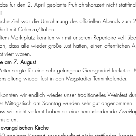
 das für den 2. April geplante Frühjahrskonzert nicht stattfin
i
haft mit Celenza/Italien. 
n, dass alle wieder große Lust hatten, einen öffentlichen Auf
tiviert waren.
e am 7. August
etter sorgte für eine sehr gelungene Geesgarda-Hocketse. M
anstaltung wieder fest in den Magstadter Terminkalender.
onnten wir endlich wieder unser traditionelles Weinfest du
 Mittagstisch am Sonntag wurden sehr gut angenommen. M
ss wir nicht verlernt haben so eine herausfordernde Zwei-Ta
isieren.
 evangelischen Kirche
geplante Konzert coronabedingt nicht stattfinden konnte, 