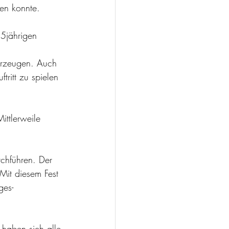
den konnte.
tritt zu spielen 
ittlerweile 
rchführen. Der 
it diesem Fest 
ges-
haben sich alle 