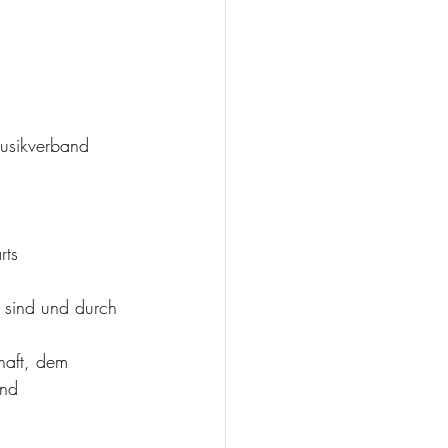
musikverband 
rts
 sind und durch 
haft, dem 
und 