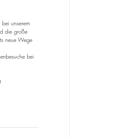
n bei unserem 
d die große 
eits neue Wege 
genbesuche bei 
t