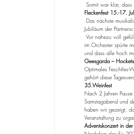
 Somit war klar, dass
Fleckenfest 15.-17. Jul
 Das nächste musikalische Ziel war die Umrahmung des offiziellen Abends zum 25jährigen 
Jubiläum der Partnersc
 Vor nahezu voll gefülltem Marktplatz konnten wir mit unserem Repertoire voll überzeugen. Auch 
im Orchester spürte ma
und dass alle hoch mo
Geesgarda – Hockets
Optimales Feschtles-W
gehört diese Tagesver
35.Weinfest
Nach 2 Jahren Pause k
Samstagabend und der
haben wir gezeigt, da
Veranstaltung zu organ
Adventskonzert in der
Nachdem das für 2020 