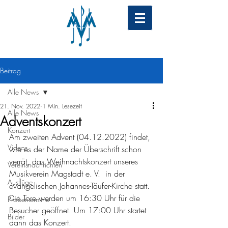
Beitrag
Alle News
21. Nov. 2022
1 Min. Lesezeit
Alle News
Adventskonzert
Konzert
Am zweiten Advent (04.12.2022) findet, 
Videos
wie es der Name der Überschrift schon 
verrät, das Weihnachtskonzert unseres 
Vereinsnachrichten
Musikverein Magstadt e. V.  in der 
Ausflüge
evangelischen Johannes-Täufer-Kirche statt. 
Die Tore werden um 16:30 Uhr für die 
Probentermine
Besucher geöffnet. Um 17:00 Uhr startet 
Bilder
dann das Konzert. 