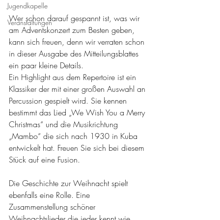
Jugendkapelle
Wer schon darauf gespannt ist, was wir 
Veranstaltungen
am Adventskonzert zum Besten geben, 
kann sich freuen, denn wir verraten schon 
in dieser Ausgabe des Mitteilungsblattes 
ein paar kleine Details.
Ein Highlight aus dem Repertoire ist ein 
Klassiker der mit einer großen Auswahl an 
Percussion gespielt wird. Sie kennen 
bestimmt das Lied „We Wish You a Merry 
Christmas“ und die Musikrichtung  
„Mambo“ die sich nach 1930 in Kuba 
entwickelt hat. Freuen Sie sich bei diesem 
Stück auf eine Fusion.
Die Geschichte zur Weihnacht spielt 
ebenfalls eine Rolle. Eine 
Zusammenstellung schöner 
Weihnachtslieder die jeder kennt wie 